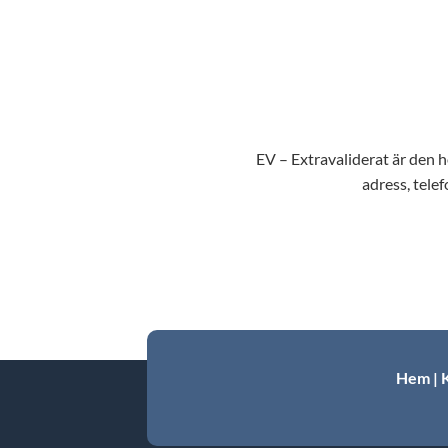
EV – Extravaliderat är den hö
adress, telef
Hem
|
K