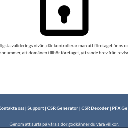
gsta validerings nivån, där kontrollerar man att företaget finns och
onnummer, att domänen tillhör företaget, yttrande brev från revisor
ontakta oss
|
Support
|
CSR Generator
|
CSR Decoder
|
PFX Ge
Genom att surfa på våra sidor godkänner du våra villkor.