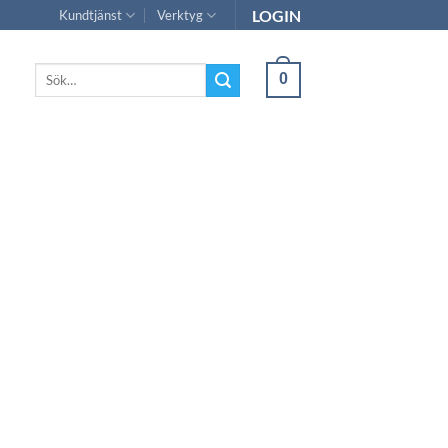
LOGIN
Kundtjänst
Verktyg
Sök
0
efter: