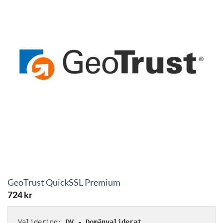
GeoTrust QuickSSL Premium
724
kr
Validering: 
DV - Domänvaliderat