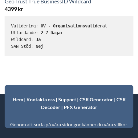
GeoTrust True BusinessID Wildcard
4399
kr
Validering: 
OV - Organisationsvaliderat
Utfärdande: 
2-7 Dagar
Wildcard: 
Ja
SAN Stöd: 
Nej
Hem
|
Kontakta oss
|
Support
|
CSR Generator
|
CSR
Decoder
|
PFX Generator
Genom att surfa på våra sidor godkänner du våra villkor.