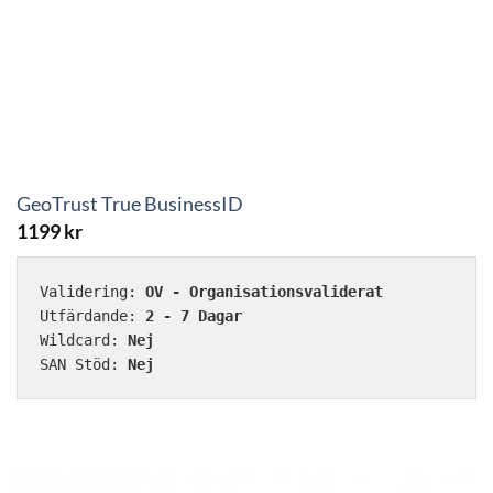
GeoTrust True BusinessID
1199
kr
Validering: 
OV - Organisationsvaliderat
Utfärdande: 
2 - 7 Dagar
Wildcard: 
Nej
SAN Stöd: 
Nej