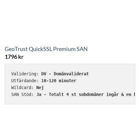
GeoTrust QuickSSL Premium SAN
1796
kr
Validering: 
DV - Domänvaliderat
Utfärdande: 
10-120 minuter
Wildcard: 
Nej
SAN Stöd: 
Ja - Totalt 4 st subdomäner ingår & en hu