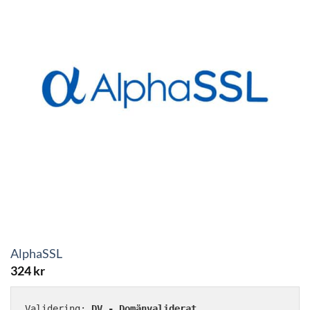
AlphaSSL
324
kr
Validering: 
DV - Domänvaliderat