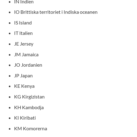
IN Indien
IO Brittiska territoriet i Indiska oceanen
IS Island
IT Italien
JE Jersey
JM Jamaica
JO Jordanien
JP Japan
KE Kenya
KG Kirgizistan
KH Kambodja
KI Kiribati
KM Komorerna