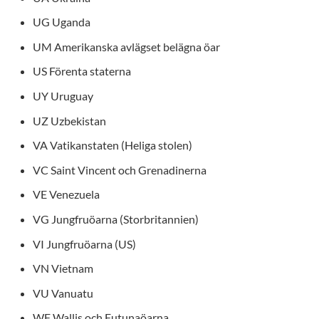
UG Uganda
UM Amerikanska avlägset belägna öar
US Förenta staterna
UY Uruguay
UZ Uzbekistan
VA Vatikanstaten (Heliga stolen)
VC Saint Vincent och Grenadinerna
VE Venezuela
VG Jungfruöarna (Storbritannien)
VI Jungfruöarna (US)
VN Vietnam
VU Vanuatu
WF Wallis och Futunaöarna