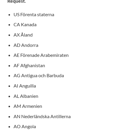
Request.
US Förenta staterna
CA Kanada
AX Åland
AD Andorra
AE Förenade Arabemiraten
AF Afghanistan
AG Antigua och Barbuda
AI Anguilla
AL Albanien
AM Armenien
AN Nederländska Antillerna
AO Angola