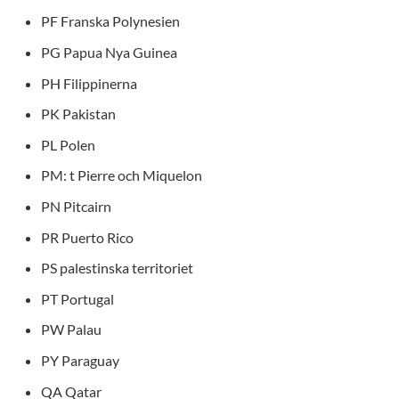
PF Franska Polynesien
PG Papua Nya Guinea
PH Filippinerna
PK Pakistan
PL Polen
PM: t Pierre och Miquelon
PN Pitcairn
PR Puerto Rico
PS palestinska territoriet
PT Portugal
PW Palau
PY Paraguay
QA Qatar