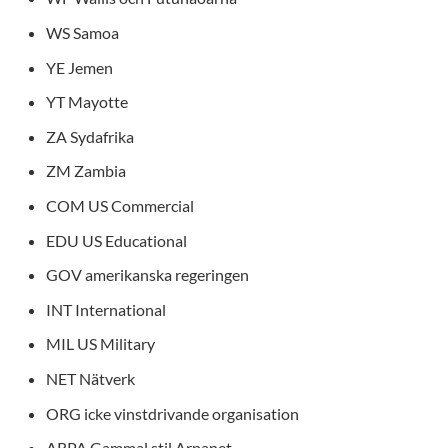
WS Samoa
YE Jemen
YT Mayotte
ZA Sydafrika
ZM Zambia
COM US Commercial
EDU US Educational
GOV amerikanska regeringen
INT International
MIL US Military
NET Nätverk
ORG icke vinstdrivande organisation
ARPA Gammal stil Arpanet