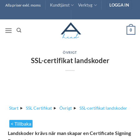
Skip
Kundtjänst
Verktyg
LOGGA IN
Alla priser exkl. moms
to
content
0
ÖVRIGT
SSL-certifikat landskoder
Start
SSL Certifikat
Övrigt
SSL-certifikat landskoder
< Tillbaka
Landskoder krävs när man skapar en Certificate Signing