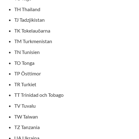
TH Thailand
TJ Tadzjikistan
TK Tokelauöarna
TM Turkmenistan
TN Tunisien
TO Tonga
TP Östtimor
TR Turkiet
TT Trinidad och Tobago
TV Tuvalu
TW Taiwan
TZ Tanzania
UA Ukraina