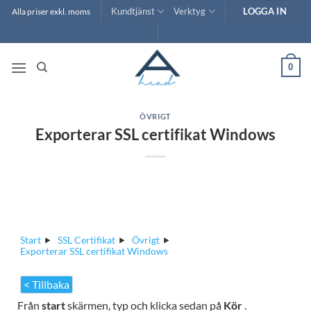
Skip
Kundtjänst
Verktyg
LOGGA IN
Alla priser exkl. moms
to
content
0
ÖVRIGT
Exporterar SSL certifikat Windows
Start
SSL Certifikat
Övrigt
Exporterar SSL certifikat Windows
< Tillbaka
Från
start
skärmen, typ och klicka sedan på
Kör
.