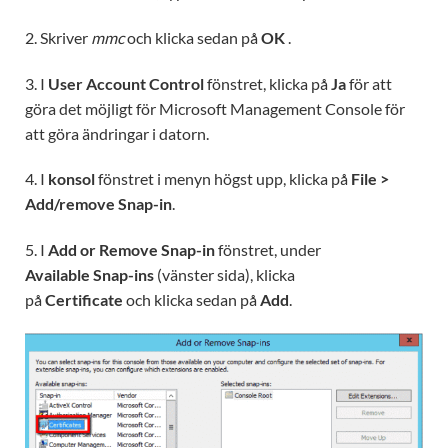
2. Skriver
mmc
och klicka sedan på
OK
.
3. I
User Account Control
fönstret, klicka på
Ja
för att
göra det möjligt för Microsoft Management Console för
att göra ändringar i datorn.
4. I
konsol
fönstret i menyn högst upp, klicka på
File >
Add/remove Snap-in
.
5. I
Add or Remove Snap-in
fönstret, under
Available
Snap-ins
(vänster sida), klicka
på
Certificate
och klicka sedan på
Add
.