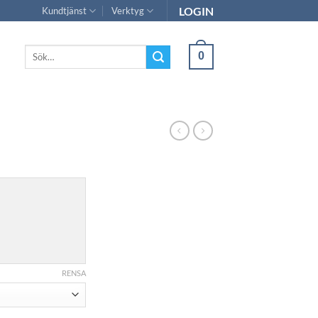
LOGIN
Kundtjänst
Verktyg
Sök
0
efter:
RENSA