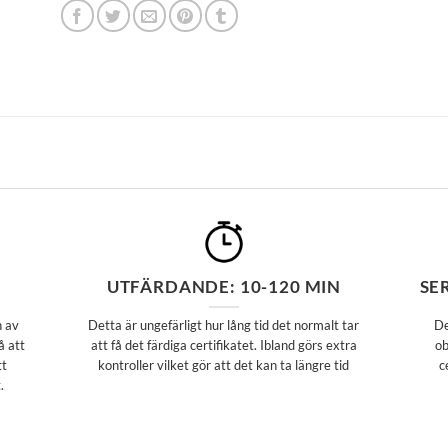
UTFÄRDANDE: 10-120 MIN
SE
n av
Detta är ungefärligt hur lång tid det normalt tar
De
å att
att få det färdiga certifikatet. Ibland görs extra
ob
tt
kontroller vilket gör att det kan ta längre tid
c
.