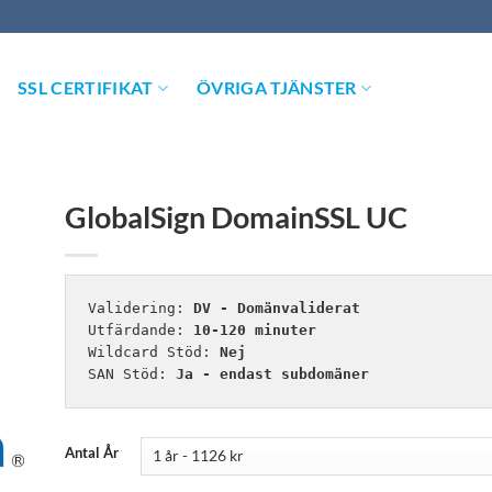
SSL CERTIFIKAT
ÖVRIGA TJÄNSTER
GlobalSign DomainSSL UC
Validering: 
DV - Domänvaliderat
Utfärdande: 
10-120 minuter
Wildcard Stöd: 
Nej
SAN Stöd: 
Ja - endast subdomäner
Antal År