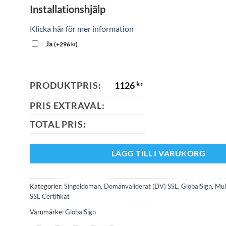
Installationshjälp
Klicka här för mer information
Ja
(
+
296
)
kr
PRODUKTPRIS:
1126
kr
PRIS EXTRAVAL:
TOTAL PRIS:
LÄGG TILL I VARUKORG
Kategorier:
Singeldomän
,
Domänvaliderat (DV) SSL
,
GlobalSign
,
Mul
SSL Certifikat
Varumärke:
GlobalSign