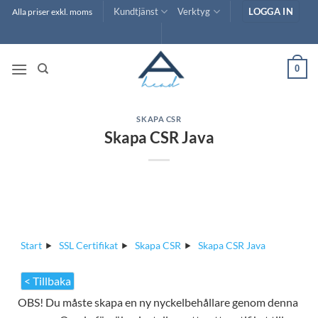
Skip
Kundtjänst
Verktyg
LOGGA IN
Alla priser exkl. moms
to
content
0
SKAPA CSR
Skapa CSR Java
Start
SSL Certifikat
Skapa CSR
Skapa CSR Java
< Tillbaka
OBS! Du måste skapa en ny nyckelbehållare genom denna