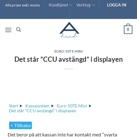
Skip
Kundtjänst
Verktyg
LOGGA IN
Alla priser exkl. moms
to
content
0
EURO-50TE MINI
Det står ”CCU avstängd” i displayen
Start
Kassasystem
Euro-50TE Mini
Det står ”CCU avstängd” i displayen
< Tillbaka
Det beror på att kassan inte har kontakt med ”svarta