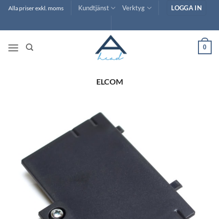
Skip
Kundtjänst
Verktyg
LOGGA IN
Alla priser exkl. moms
to
content
0
ELCOM