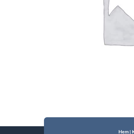
Hem
|
K