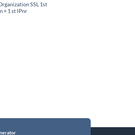
Organization SSL 1st
+ 1 st IPnr
nerator