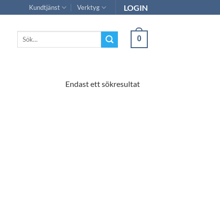
LOGIN
Kundtjänst
Verktyg
Sök
0
efter:
Endast ett sökresultat