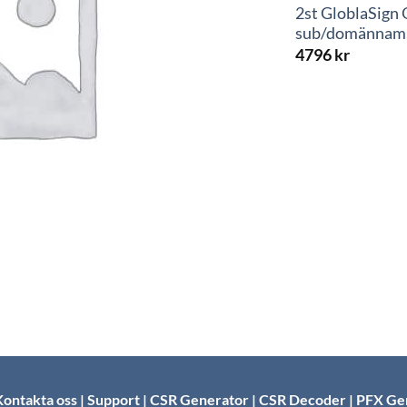
2st GloblaSign 
sub/domännamn 
4796
kr
ontakta oss
|
Support
|
CSR Generator
|
CSR Decoder
|
PFX Ge