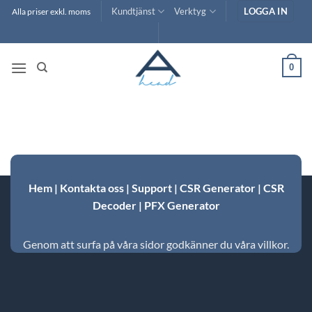
Skip
Kundtjänst
Verktyg
LOGGA IN
Alla priser exkl. moms
to
content
0
Hem
|
Kontakta oss
|
Support
|
CSR Generator
|
CSR
Decoder
|
PFX Generator
Genom att surfa på våra sidor godkänner du våra villkor.