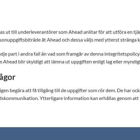
ut till underleverantörer som Ahead anlitar för att utföra en tjäns
sonuppgiftsbiträde åt Ahead och dessa väljs med ytterst stränga k
redje part i andra fall än vad som framgår av denna integritetspol
m Ahead blir skyldigt att lämna ut uppgiften enligt lag eller myndi
rågor
ligen begära att få tillgång till de uppgifter som rör dem. De har o
nadskommunikation. Ytterligare information kan erhållas genom at