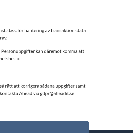
t, d.v.s. för hantering av transaktionsdata
rav.
icy. Personuppgifter kan däremot komma att
ghetsbeslut.
ckså rätt att korrigera sådana uppgifter samt
t kontakta Ahead via
gdpr@aheadit.se