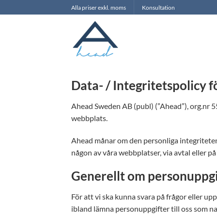
Skip
Alla priser exkl. moms
Konsultation
to
content
Data- / Integritetspolicy 
Ahead Sweden AB (publ) (”Ahead”), org.nr 
webbplats.
Ahead månar om den personliga integriteten 
någon av våra webbplatser, via avtal eller 
Generellt om personuppgi
För att vi ska kunna svara på frågor eller up
ibland lämna personuppgifter till oss som n