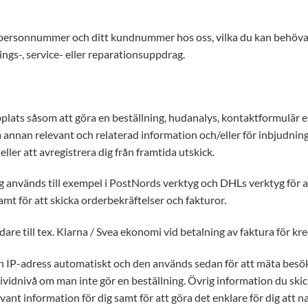
 personnummer och ditt kundnummer hos oss, vilka du kan behöva lä
gs-, service- eller reparationsuppdrag.
lats såsom att göra en beställning, hudanalys, kontaktformulär
a annan relevant och relaterad information och/eller för inbjudning
ller att avregistrera dig från framtida utskick.
 används till exempel i PostNords verktyg och DHLs verktyg för a
amt för att skicka orderbekräftelser och fakturor.
are till tex. Klarna / Svea ekonomi vid betalning av faktura för kre
n IP-adress automatiskt och den används sedan för att mäta besök
vidnivå om man inte gör en beställning. Övrig information du skick
evant information för dig samt för att göra det enklare för dig att