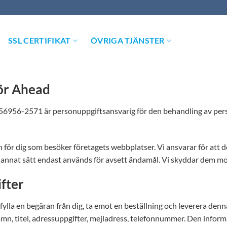
SSL CERTIFIKAT
ÖVRIGA TJÄNSTER
för Ahead
556956-2571 är personuppgiftsansvarig för den behandling av pe
för dig som besöker företagets webbplatser. Vi ansvarar för att d
på annat sätt endast används för avsett ändamål. Vi skyddar dem 
fter
pfylla en begäran från dig, ta emot en beställning och leverera den
amn, titel, adressuppgifter, mejladress, telefonnummer. Den infor