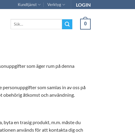
LOGIN
Kundtjänst
Verktyg
Sök
0
efter:
rsonuppgifter som äger rum på denna
e personuppgifter som samlas in av oss på
mot obehörig åtkomst och användning.
na, byta en trasig produkt, m.m. måste du
mationen används för att kontakta dig och