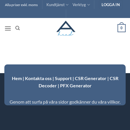
Skip
Kundtjänst
Verktyg
LOGGA IN
Alla priser exkl. moms
to
content
0
Hem
|
Kontakta oss
|
Support
|
CSR Generator
|
CSR
Decoder
|
PFX Generator
Genom att surfa på våra sidor godkänner du våra villkor.