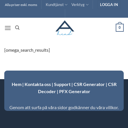
Skip
Kundtjänst
Verktyg
LOGGA IN
Alla priser exkl. moms
to
content
0
[omega_search_results]
Hem
|
Kontakta oss
|
Support
|
CSR Generator
|
CSR
Decoder
|
PFX Generator
Genom att surfa på våra sidor godkänner du våra villkor.